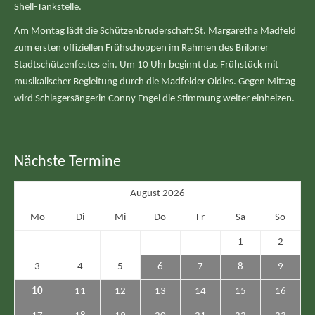
Shell-Tankstelle.
Am Montag lädt die Schützenbruderschaft St. Margaretha Madfeld
zum ersten offiziellen Frühschoppen im Rahmen des Briloner
Stadtschützenfestes ein. Um 10 Uhr beginnt das Frühstück mit
musikalischer Begleitung durch die Madfelder Oldies. Gegen Mittag
wird Schlagersängerin Conny Engel die Stimmung weiter einheizen.
Nächste Termine
August 2026
Mo
Di
Mi
Do
Fr
Sa
So
1
2
3
4
5
6
7
8
9
10
11
12
13
14
15
16