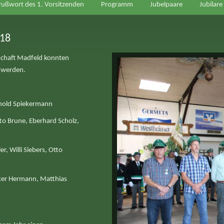
rußwort des 1. Vorsitzenden
Programm
Jubelpaare
Jubilare
018
schaft Madfeld konnten
t werden.
inhold Spiekermann
tto Brune, Eberhard Scholz,
r, Willi Siebers, Otto
olker Hermann, Matthias