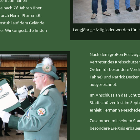
sem Jahr einen
ie nach 76 Jahren über
ch Herrn Pfarrer i.R.
kenstuhl auf dem Gelände
Langjährige Mitglieder werden für i
ter Wirkungsstätte finden
Nach dem großen Festzug a
Vertreter des Kreisschütze
Orden für besondere Verdie
Fahne) und Patrick Decker
ausgezeichnet.
Im Anschluss an das Schü
Stadtschützenfest im Sept
erhielt Hermann Meschede
Zusammen mit seinem Stam
besondere Ereignis erbaue