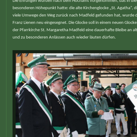
Die Ehrungen wurden nach dem Hochamt vorgenommen, das in die
besonderen Höhepunkt hatte: die alte Kirchenglocke „St. Agatha“, d
viele Umwege den Weg zurück nach Madfeld gefunden hat, wurde dur
Franz Lienen neu eingesegnet. Die Glocke soll in einem neuen Gloc
der Pfarrkirche St. Margaretha Madfeld eine dauerhafte Bleibe an al
und zu besonderen Anlässen auch wieder läuten dürfen.