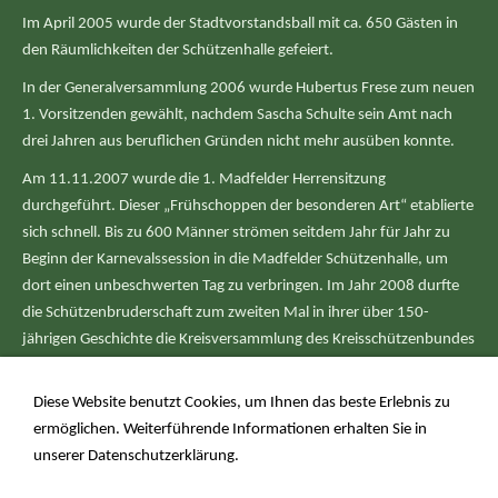
Im April 2005 wurde der Stadtvorstandsball mit ca. 650 Gästen in
den Räumlichkeiten der Schützenhalle gefeiert.
In der Generalversammlung 2006 wurde Hubertus Frese zum neuen
1. Vorsitzenden gewählt, nachdem Sascha Schulte sein Amt nach
drei Jahren aus beruflichen Gründen nicht mehr ausüben konnte.
Am 11.11.2007 wurde die 1. Madfelder Herrensitzung
durchgeführt. Dieser „Frühschoppen der besonderen Art“ etablierte
sich schnell. Bis zu 600 Männer strömen seitdem Jahr für Jahr zu
Beginn der Karnevalssession in die Madfelder Schützenhalle, um
dort einen unbeschwerten Tag zu verbringen. Im Jahr 2008 durfte
die Schützenbruderschaft zum zweiten Mal in ihrer über 150-
jährigen Geschichte die Kreisversammlung des Kreisschützenbundes
Brilon ausrichten. Diese Veranstaltung wurde zuletzt 1971 nach
Madfeld vergeben. Die Zeitspanne von 37 Jahren lässt erkennen,
Diese Website benutzt Cookies, um Ihnen das beste Erlebnis zu
dass es eine besondere Ehre ist diese Veranstaltung ausrichten zu
ermöglichen. Weiterführende Informationen erhalten Sie in
dürfen.
unserer
Datenschutzerklärung
.