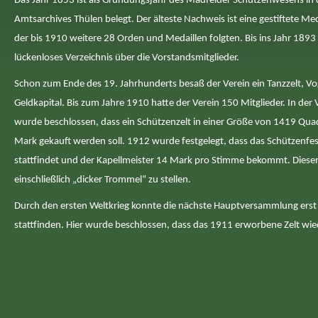
Das Jahr 1853 ist als Gründungsjahr des Madfelder Schützenwesens in
Amtsarchives Thülen belegt. Der älteste Nachweis ist eine gestiftete Me
der bis 1910 weitere 28 Orden und Medaillen folgten. Bis ins Jahr 1893 
lückenloses Verzeichnis über die Vorstandsmitglieder.
Schon zum Ende des 19. Jahrhunderts besaß der Verein ein Tanzzelt, V
Geldkapital. Bis zum Jahre 1910 hatte der Verein 150 Mitglieder. In d
wurde beschlossen, dass ein Schützenzelt in einer Größe von 1419 Qu
Mark gekauft werden soll. 1912 wurde festgelegt, dass das Schützenfes
stattfindet und der Kapellmeister 14 Mark pro Stimme bekommt. Diese
einschließlich „dicker Trommel“ zu stellen.
Durch den ersten Weltkrieg konnte die nächste Hauptversammlung erst
stattfinden. Hier wurde beschlossen, dass das 1911 erworbene Zelt wie