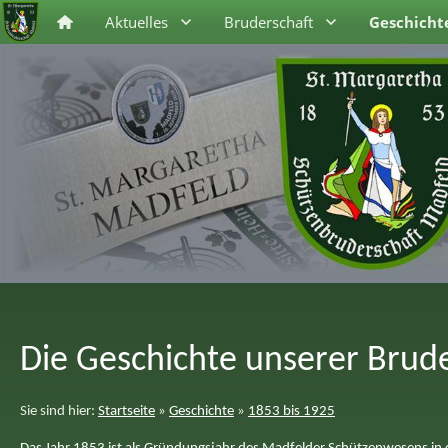
Aktuelles
Bruderschaft
Geschicht
Die Geschichte unserer Brude
Sie sind hier:
Startseite
»
Geschichte
»
1853 bis 1925