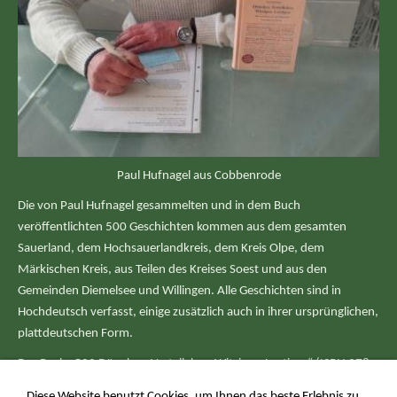
Paul Hufnagel aus Cobbenrode
Die von Paul Hufnagel gesammelten und in dem Buch
veröffentlichten 500 Geschichten kommen aus dem gesamten
Sauerland, dem Hochsauerlandkreis, dem Kreis Olpe, dem
Märkischen Kreis, aus Teilen des Kreises Soest und aus den
Gemeinden Diemelsee und Willingen. Alle Geschichten sind in
Hochdeutsch verfasst, einige zusätzlich auch in ihrer ursprünglichen,
plattdeutschen Form.
Das Buch „500 Dönekes, Vertellekes, Witziges, Lustiges“ (ISBN 978-
3948496-34-0) ist im WOLL-Verlag erschienen, 364 Seiten dick, in
Diese Website benutzt Cookies, um Ihnen das beste Erlebnis zu