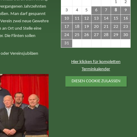
1
2
 vergangenen Jahrzehnten
3
4
5
6
7
8
9
toßen. Man darf gespannt
10
11
12
13
14
15
16
er Verein zwei neue Gewehre
17
18
19
20
21
22
23
 an Ort und Stelle eine
24
25
26
27
28
29
30
. Die Flinten sollen
31
 oder Vereinsjubiläen
Hier klicken für kompletten
Terminkalender
DIESEN COOKIE ZULASSEN