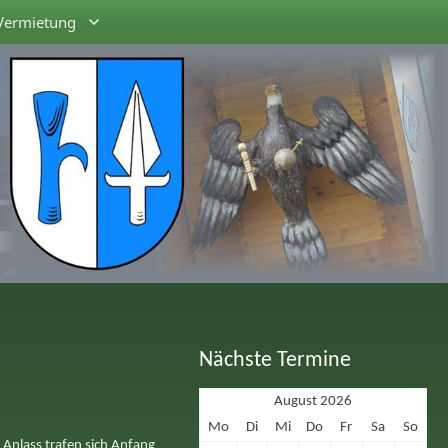
Vermietung
Nächste Termine
August 2026
Mo
Di
Mi
Do
Fr
Sa
So
 Anlass trafen sich Anfang