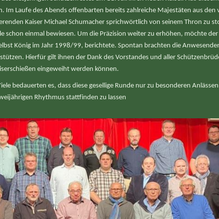
 Im Laufe des Abends offenbarten bereits zahlreiche Majestäten aus den
erenden Kaiser Michael Schumacher sprichwörtlich von seinem Thron zu s
h alle schon einmal bewiesen. Um die Präzision weiter zu erhöhen, möchte d
selbst König im Jahr 1998/99, berichtete. Spontan brachten die Anwesenden
ützen. Hierfür gilt ihnen der Dank des Vorstandes und aller Schützenbrüder
Kaiserschießen eingeweiht werden können.
 Viele bedauerten es, dass diese gesellige Runde nur zu besonderen Anlässen
eijährigen Rhythmus stattfinden zu lassen