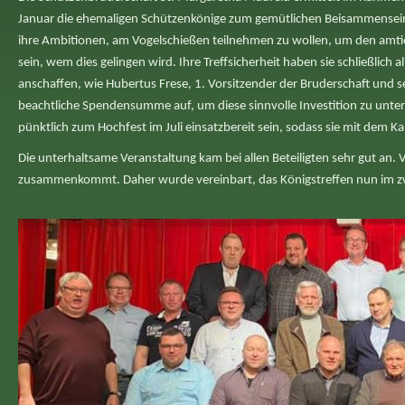
Januar die ehemaligen Schützenkönige zum gemütlichen Beisammensein.
ihre Ambitionen, am Vogelschießen teilnehmen zu wollen, um den amti
sein, wem dies gelingen wird. Ihre Treffsicherheit haben sie schließlic
anschaffen, wie Hubertus Frese, 1. Vorsitzender der Bruderschaft und 
beachtliche Spendensumme auf, um diese sinnvolle Investition zu unterst
pünktlich zum Hochfest im Juli einsatzbereit sein, sodass sie mit dem 
Die unterhaltsame Veranstaltung kam bei allen Beteiligten sehr gut an.
zusammenkommt. Daher wurde vereinbart, das Königstreffen nun im zw